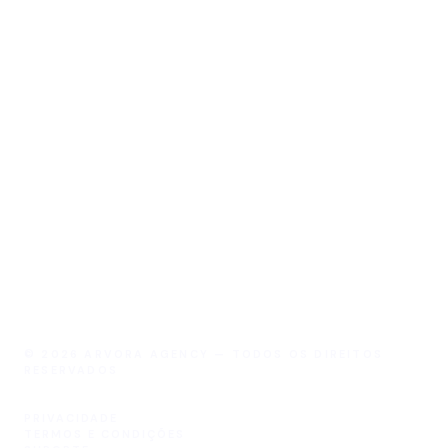
PEDIDOS COMERCIAIS
Formulário de contacto
WHATSAPP
+351 927 445 105
INSTAGRAM
@arvora.eu
LINKEDIN
Arvora Europe
FACEBOOK
Arvora.eu
X
@arvora_agency
INICIAR PROJETO
Contactar a Arvora
©
2026
ARVORA AGENCY — TODOS OS DIREITOS
RESERVADOS
PRIVACIDADE
TERMOS E CONDIÇÕES