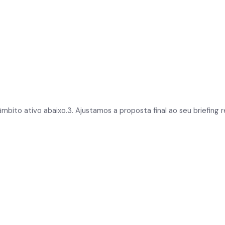
âmbito ativo abaixo.
3. Ajustamos a proposta final ao seu briefing r
POPULAR
INCLUÍDO NESTE CAMINHO
Website empresarial estruturado
c
4 a 7 páginas standard do webs