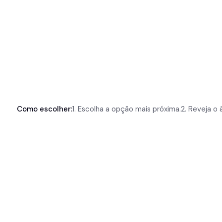
LANDING PAGE ESSENCIAL
Como escolher:
1. Escolha a opção mais próxima.
2. Reveja o 
CONSTRUÇÃO ASSINATURA
2.
WEBSITE
MULTIPÁGINA