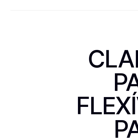
CLA
P
FLEX
P